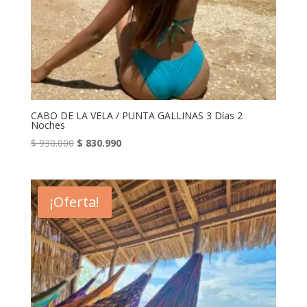
CABO DE LA VELA / PUNTA GALLINAS 3 Días 2
Noches
El
El
$
930.000
$
830.990
precio
precio
original
actual
era:
es:
¡Oferta!
$ 930.000.
$ 830.990.