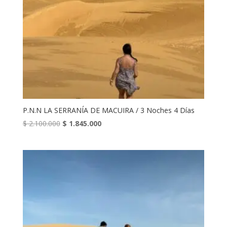
P.N.N LA SERRANÍA DE MACUIRA / 3 Noches 4 Días
El
El
$
2.100.000
$
1.845.000
precio
precio
original
actual
era:
es:
$ 2.100.000.
$ 1.845.000.