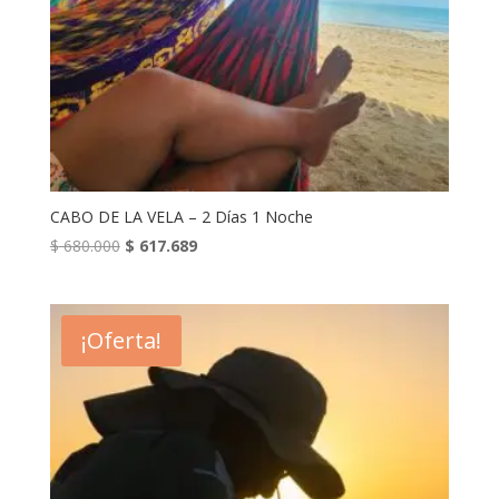
CABO DE LA VELA – 2 Días 1 Noche
El
El
$
680.000
$
617.689
precio
precio
original
actual
era:
es:
¡Oferta!
$ 680.000.
$ 617.689.